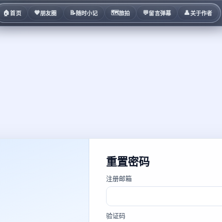
🏠
🧡
📝
🗺️
💬
👤
首页
朋友圈
随时小记
旅拍
留言弹幕
关于作者
重置密码
注册邮箱
验证码