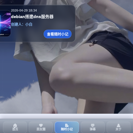
2026-04-29 18:34
debian搭建dns服务器
创建人：小白
查看随时小记
🏠
🧡
📝
💬
👤
首页
朋友圈
随时小记
弹幕
关于